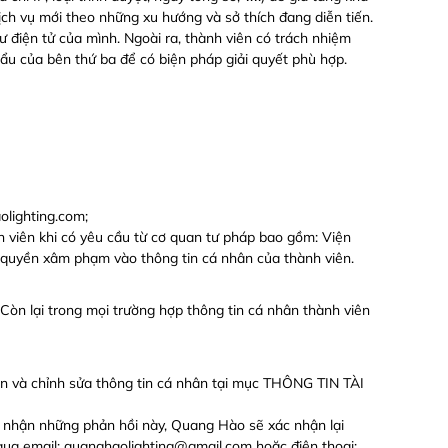
ch vụ mới theo những xu hướng và sở thích đang diễn tiến.
ư điện tử của mình. Ngoài ra, thành viên có trách nhiệm
ẩu của bên thứ ba để có biện pháp giải quyết phù hợp.
olighting.com;
 viên khi có yêu cầu từ cơ quan tư pháp bao gồm: Viện
có quyền xâm phạm vào thông tin cá nhân của thành viên.
 Còn lại trong mọi trường hợp thông tin cá nhân thành viên
ản và chỉnh sửa thông tin cá nhân tại mục THÔNG TIN TÀI
ếp nhận những phản hồi này, Quang Hào sẽ xác nhận lại
ạc qua email: quanghaolighting@gmail.com hoặc điện thoại: