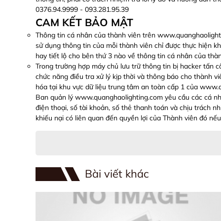
0376.94.9999 - 093.281.95.39
CAM KẾT BẢO MẬT
Thông tin cá nhân của thành viên trên www.quanghaolight
sử dụng thông tin của mỗi thành viên chỉ được thực hiện k
hay tiết lộ cho bên thứ 3 nào về thông tin cá nhân của thà
Trong trường hợp máy chủ lưu trữ thông tin bị hacker tấn
chức năng điều tra xử lý kịp thời và thông báo cho thành v
hóa tại khu vực dữ liệu trung tâm an toàn cấp 1 của www
Ban quản lý www.quanghaolighting.com yêu cầu các cá nhân 
điện thoại, số tài khoản, số thẻ thanh toán và chịu trách
khiếu nại có liên quan đến quyền lợi của Thành viên đó nếu
Bài viết khác