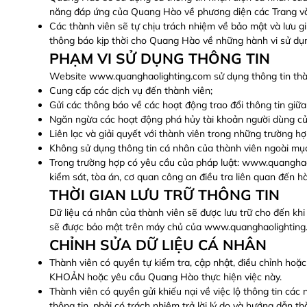
năng đáp ứng của Quang Hào về phương diện các Trang và D
Các thành viên sẽ tự chịu trách nhiệm về bảo mật và lưu g
thông báo kịp thời cho Quang Hào về những hành vi sử dụng
PHẠM VI SỬ DỤNG THÔNG TIN
Website www.quanghaolighting.com sử dụng thông tin thà
Cung cấp các dịch vụ đến thành viên;
Gửi các thông báo về các hoạt động trao đổi thông tin gi
Ngăn ngừa các hoạt động phá hủy tài khoản người dùng củ
Liên lạc và giải quyết với thành viên trong những trường hợ
Không sử dụng thông tin cá nhân của thành viên ngoài mục
Trong trường hợp có yêu cầu của pháp luật: www.quanghaol
kiểm sát, tòa án, cơ quan công an điều tra liên quan đến 
THỜI GIAN LƯU TRỮ THÔNG TIN
Dữ liệu cá nhân của thành viên sẽ được lưu trữ cho đến kh
sẽ được bảo mật trên máy chủ của www.quanghaolighting
CHỈNH SỬA DỮ LIỆU CÁ NHÂN
Thành viên có quyền tự kiểm tra, cập nhật, điều chỉnh ho
KHOẢN hoặc yêu cầu Quang Hào thực hiện việc này.
Thành viên có quyền gửi khiếu nại về việc lộ thông tin c
thông tin, phải có trách nhiệm trả lời lý do và hướng dẫn t