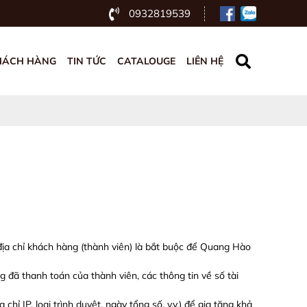
0932819539
HÁCH HÀNG
TIN TỨC
CATALOUGE
LIÊN HỆ
địa chỉ khách hàng (thành viên) là bắt buộc để Quang Hào
 đã thanh toán của thành viên, các thông tin về số tài
ỉ IP, loại trình duyệt, ngày tổng số, v.v.) để gia tăng khả