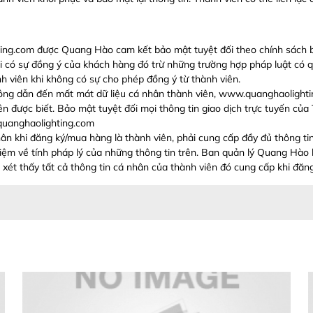
ing.com được Quang Hào cam kết bảo mật tuyệt đối theo chính sách b
hi có sự đồng ý của khách hàng đó trừ những trường hợp pháp luật có 
nh viên khi không có sự cho phép đồng ý từ thành viên.
 công dẫn đến mất mát dữ liệu cá nhân thành viên, www.quanghaolight
iên được biết. Bảo mật tuyệt đối mọi thông tin giao dịch trực tuyến c
.quanghaolighting.com
khi đăng ký/mua hàng là thành viên, phải cung cấp đầy đủ thông tin cá
 nhiệm về tính pháp lý của những thông tin trên. Ban quản lý Quang Hà
 xét thấy tất cả thông tin cá nhân của thành viên đó cung cấp khi đăn