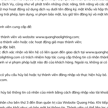
ịch Vụ, cũng như về phát triển những chức năng, tính năng và các dị
iữ mọi hoạt động sử dụng dịch vụ dưới tên đăng ký, mật khẩu và hộp th
 trái phép, lạm dụng, vi phạm bảo mật, lưu giữ tên đăng ký và mật kh
nh viên cung cấp để:
ữa thành viên và website www.quanghaolighting.com;
a thành viên hoặc các hoạt động giả mạo thành viên;
p đặc biệt.
 đích xác nhận và liên hệ có liên quan đến giao dịch tại www.quangha
ighting.com có trách nhiệm hợp tác cung cấp thông tin cá nhân thành
hành vi vi phạm pháp luật nào đó của khách hàng. Ngoài ra, không ai 
i có yêu cầu hủy bỏ hoặc tự thành viên đăng nhập và thực hiện hủy bỏ.
.com.
ặc hủy bỏ thông tin cá nhân của mình bằng cách đăng nhập vào tài kho
ác nhân cho bên thứ 3 đến Ban quản trị của Website Quang Hào. Khi ti
hành viên khôi phục và bảo mật lại thông tin. Thành viên có thể liên l