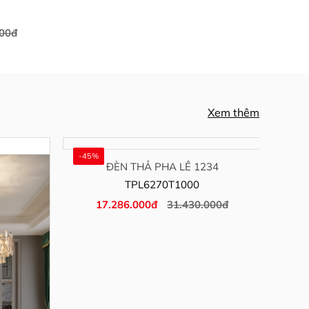
000đ
Xem thêm
-45%
-40
ĐÈN THẢ PHA LÊ 1234
TPL6270T1000
17.286.000đ
31.430.000đ
1