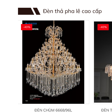
Đèn thả pha lê cao cấp
-40%
-40%
9
ĐÈN CHÙM 6668/96L
ĐÈN 