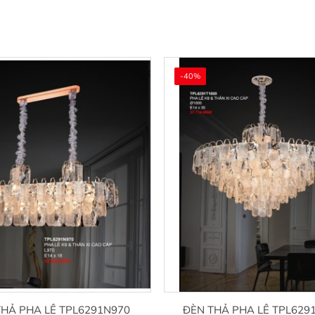
-40%
THẢ PHA LÊ TPL6291N970
ĐÈN THẢ PHA LÊ TPL629