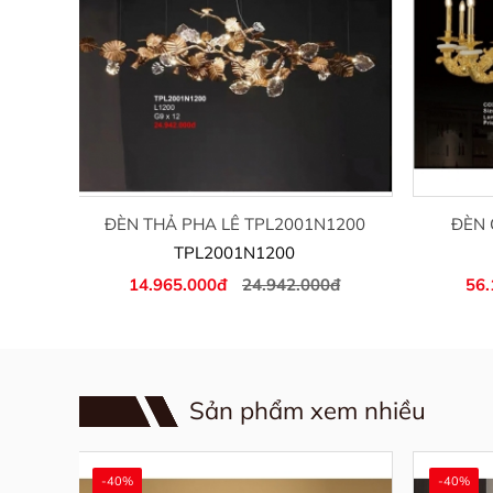
00
ĐÈN THẢ PHA LÊ TPL2001N1200
ĐÈN 
TPL2001N1200
14.965.000đ
24.942.000đ
56.
Sản phẩm xem nhiều
-40%
-40%