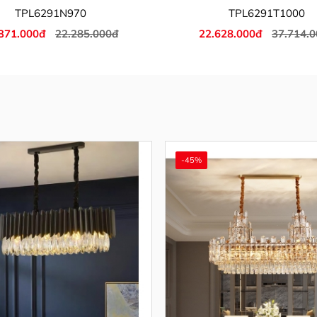
TPL6291N970
TPL6291T1000
371.000đ
22.285.000đ
22.628.000đ
37.714.
-45%