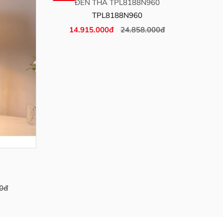
ĐÈN THẢ TPL8188N960
TPL8188N960
14.915.000đ
24.858.000đ
0đ