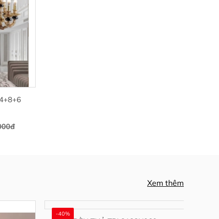
4+8+6
ĐÈN THẢ PHA LÊ TPL21070
TPL21070
000đ
26.745.000đ
44.571.000đ
Xem thêm
-40%
-40