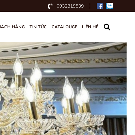
0932819539
HÁCH HÀNG
TIN TỨC
CATALOUGE
LIÊN HỆ