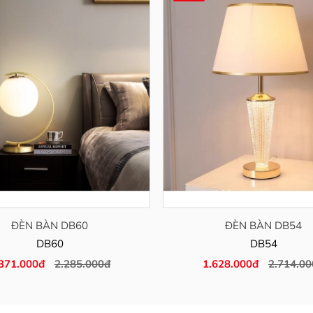
ĐÈN BÀN DB60
ĐÈN BÀN DB54
DB60
DB54
371.000đ
2.285.000đ
1.628.000đ
2.714.00