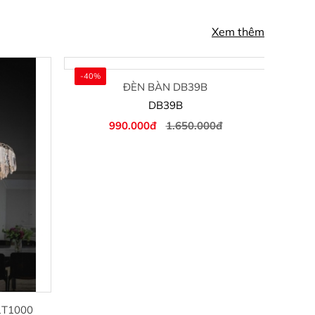
Xem thêm
-40%
-40
ĐÈN BÀN DB39B
DB39B
990.000đ
1.650.000đ
1T1000