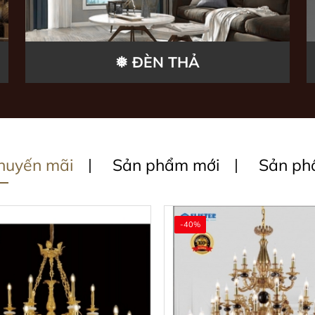
❅ ĐÈN THẢ
huyến mãi
Sản phẩm mới
Sản ph
-40%