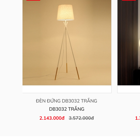
000
ĐÈN ĐỨNG DB3032 TRẮNG
DB3032 TRẮNG
đ
2.143.000đ
3.572.000đ
1.