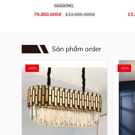
6668/96L
đ
79.800.000đ
133.000.000đ
13.
Sản phẩm order
-40%
-45%