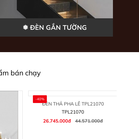
❅ ĐÈN GẮN TƯỜNG
ẩm bán chạy
-40%
-40