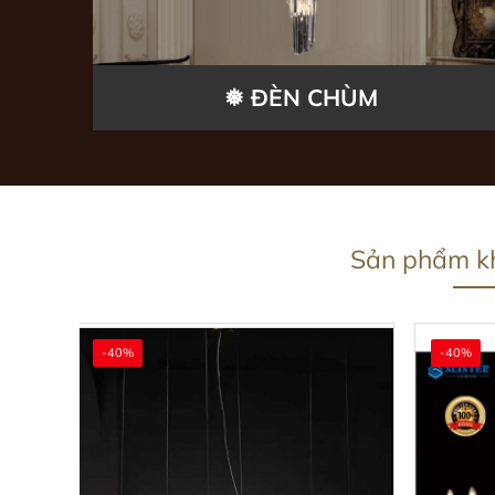
❅ ĐÈN CHÙM
Sản phẩm k
-40%
-40%