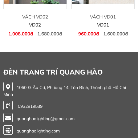
VÁCH VD02
VÁCH VD01
VD02
VD01
1.008.000đ
1.680.000đ
960.000đ
1.600.000đ
ĐÈN TRANG TRÍ QUANG HÀO
1060 Đ. Âu Cơ, Phường 14, Tân Bình, Thành phố Hồ Chí
Minh
0932819539
quanghaolighting@gmail.com
quanghaolighting.com