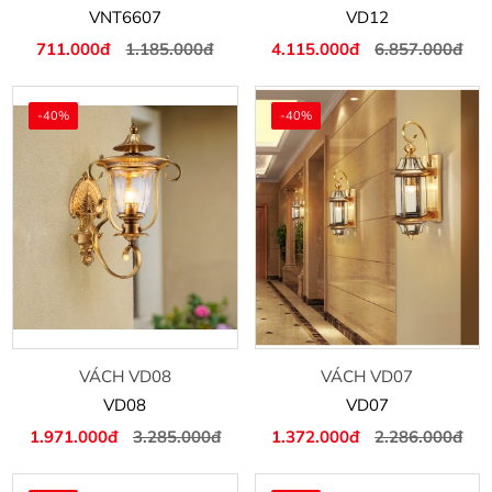
VNT6607
VD12
711.000đ
1.185.000đ
4.115.000đ
6.857.000đ
-40%
-40%
VÁCH VD08
VÁCH VD07
VD08
VD07
1.971.000đ
3.285.000đ
1.372.000đ
2.286.000đ