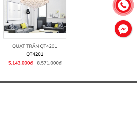
QUẠT TRẦN QT4201
QT4201
5.143.000đ
8.571.000đ
ĐÈN TRANG TRÍ QUANG HÀO
1060 Đ. Âu Cơ, Phường 14, Tân Bình, Thành phố Hồ Chí
Minh
0932819539