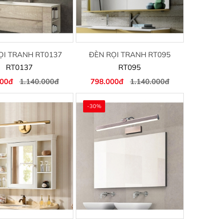
ỌI TRANH RT0137
ĐÈN RỌI TRANH RT095
RT0137
RT095
000đ
1.140.000đ
798.000đ
1.140.000đ
-30%