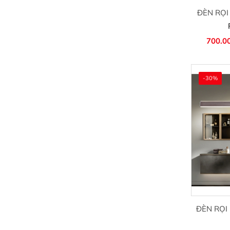
ĐÈN RỌI
700.0
-30%
ĐÈN RỌI