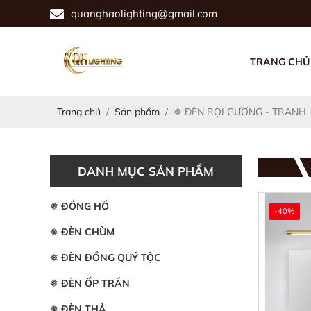
quanghaolighting@gmail.com
TRANG CHỦ
Trang chủ
Sản phẩm
❅ ĐÈN RỌI GƯƠNG - TRANH
DANH MỤC SẢN PHẨM
❅ ĐỒNG HỒ
-40%
❅ ĐÈN CHÙM
❅ ĐÈN ĐỒNG QUÝ TỘC
❅ ĐÈN ỐP TRẦN
❅ ĐÈN THẢ