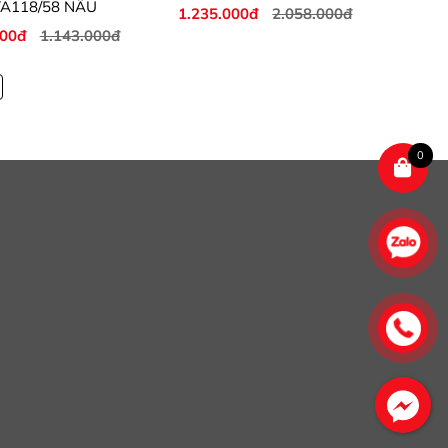
A118/58 NÂU
1.235.000đ
2.058.000đ
000đ
1.143.000đ
0