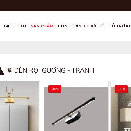
GIỚI THIỆU
SẢN PHẨM
CÔNG TRÌNH THỰC TẾ
HỖ TRỢ K
❅ ĐÈN RỌI GƯƠNG - TRANH
-40%
-30%