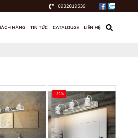
0932819539
HÁCH HÀNG
TIN TỨC
CATALOUGE
LIÊN HỆ
-30%