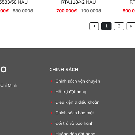
5533/58 NÂU
RTA118/42 NÂU
RT
000đ
880.000đ
700.000đ
100.000đ
800.
1
2
ÀO
CHÍNH SÁCH
Chính sách vận chuyển
 Chí Minh
Hỗ trợ đặt hàng
Điều kiện & điều khoản
Chính sách bảo mật
Đổi trả và bảo hành
Hướng dẫn đặt hàng