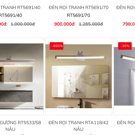
 TRANH RT5691/40
ĐÈN RỌI TRANH RT5691/70
ĐÈN RỌI
RT5691/40
RT5691/70
00đ
1.000.000đ
900.000đ
1.285.000đ
798.
--600%
-30%
 GƯƠNG RT5533/58
ĐÈN RỌI TRANH RTA118/42
ĐÈN RỌ
NÂU
NÂU