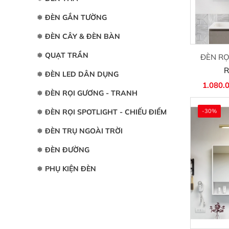
❅ ĐÈN GẮN TƯỜNG
❅ ĐÈN CÂY & ĐÈN BÀN
❅ QUẠT TRẦN
ĐÈN RỌ
R
❅ ĐÈN LED DÂN DỤNG
1.080.
❅ ĐÈN RỌI GƯƠNG - TRANH
-30%
❅ ĐÈN RỌI SPOTLIGHT - CHIẾU ĐIỂM
❅ ĐÈN TRỤ NGOÀI TRỜI
❅ ĐÈN ĐƯỜNG
❅ PHỤ KIỆN ĐÈN