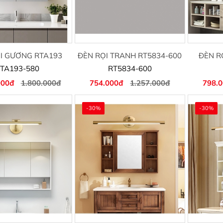
I GƯƠNG RTA193
ĐÈN RỌI TRANH RT5834-600
ĐÈN R
TA193-580
RT5834-600
000đ
1.800.000đ
754.000đ
1.257.000đ
798.
-30%
-30%