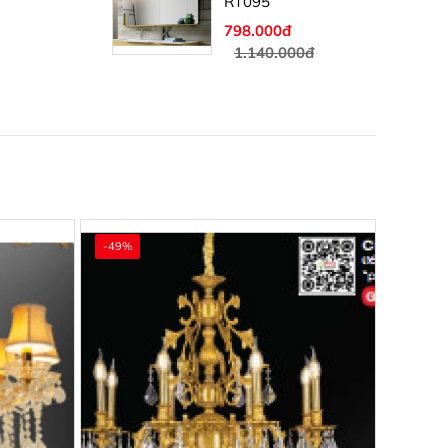
RT095
798.000đ
1.140.000đ
-49%