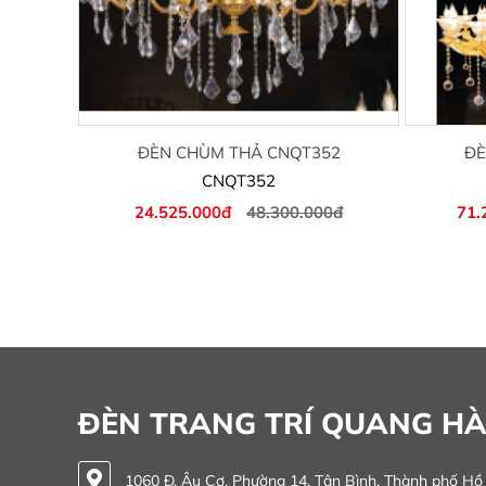
ĐÈN CHÙM THẢ CNQT352
ĐÈ
CNQT352
24.525.000đ
48.300.000đ
71.
ĐÈN TRANG TRÍ QUANG H
1060 Đ. Âu Cơ, Phường 14, Tân Bình, Thành phố Hồ