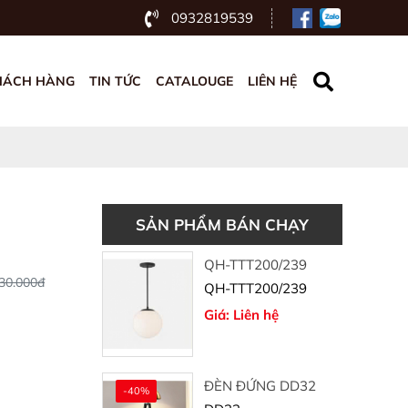
0932819539
HÁCH HÀNG
TIN TỨC
CATALOUGE
LIÊN HỆ
SẢN PHẨM BÁN CHẠY
QH-TTT200/239
30.000đ
QH-TTT200/239
Giá: Liên hệ
ĐÈN ĐỨNG DD32
-40%