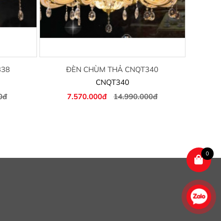
338
ĐÈN CHÙM THẢ CNQT340
CNQT340
0đ
7.570.000đ
14.990.000đ
0