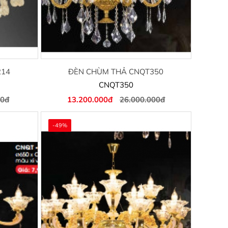
214
ĐÈN CHÙM THẢ CNQT350
CNQT350
00đ
13.200.000đ
26.000.000đ
-49%