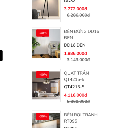
DD32
3.772.000đ
6.286.000đ
ĐÈN ĐỨNG DD16
-40%
ĐEN
DD16 ĐEN
1.886.000đ
3.143.000đ
QUẠT TRẦN
-40%
QT4215-5
QT4215-5
4.116.000đ
6.860.000đ
ĐÈN RỌI TRANH
-30%
RT095