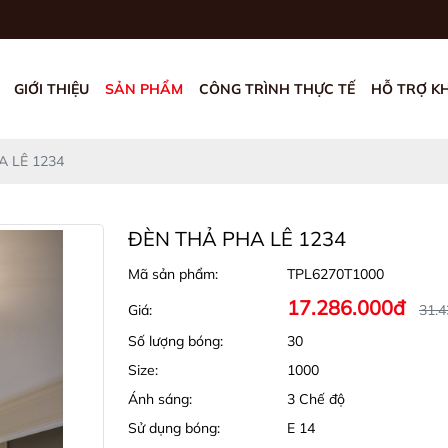
GIỚI THIỆU
SẢN PHẨM
CÔNG TRÌNH THỰC TẾ
HỖ TRỢ K
A LÊ 1234
ĐÈN THẢ PHA LÊ 1234
Mã sản phẩm:
TPL6270T1000
17.286.000đ
Giá:
31.4
Số lượng bóng:
30
Size:
1000
Ánh sáng:
3 Chế độ
Sử dụng bóng:
E 14