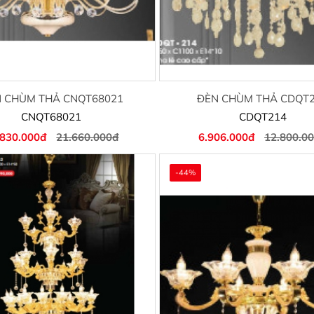
 CHÙM THẢ CNQT68021
ĐÈN CHÙM THẢ CDQT
CNQT68021
CDQT214
.830.000đ
21.660.000đ
6.906.000đ
12.800.0
-44%