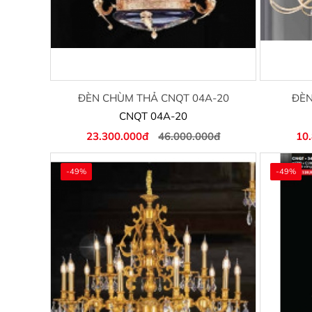
ĐÈN CHÙM THẢ CNQT 04A-20
ĐÈN
CNQT 04A-20
23.300.000đ
46.000.000đ
10
-49%
-49%