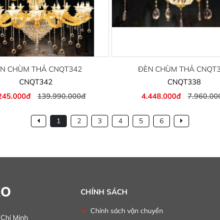
N CHÙM THẢ CNQT342
ĐÈN CHÙM THẢ CNQT
CNQT342
CNQT338
245.000đ
139.990.000đ
4.448.000đ
7.960.00
1
2
3
4
5
6
ÀO
CHÍNH SÁCH
Chính sách vận chuyển
 Chí Minh