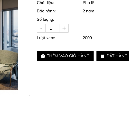
Chất liệu:
Pha lê
Bảo hành:
2 năm
Số lượng:
-
+
Lượt xem:
2009
THÊM VÀO GIỎ HÀNG
ĐẶT HÀNG