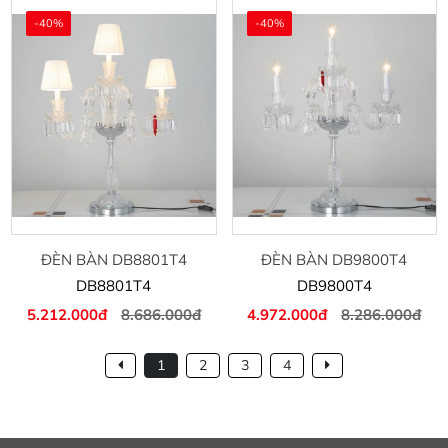
-40%
-40%
ĐÈN BÀN DB8801T4
ĐÈN BÀN DB9800T4
DB8801T4
DB9800T4
5.212.000đ
8.686.000đ
4.972.000đ
8.286.000đ
1
2
3
4