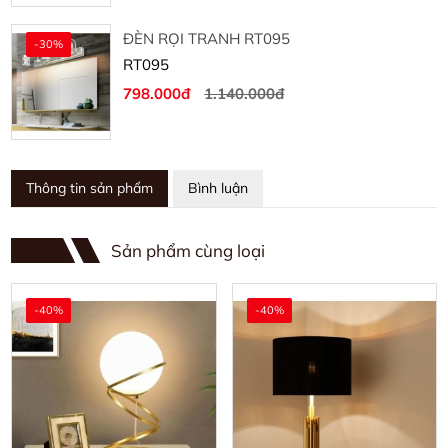
ĐÈN RỌI TRANH RT095
-30%
RT095
798.000đ
1.140.000đ
Thông tin sản phẩm
Bình luận
Sản phẩm cùng loại
-40%
-40%