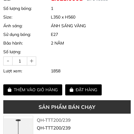
Số lượng bóng:
1
Size:
L350 x H560
Ánh sáng:
ÁNH SÁNG VÀNG
Sử dụng bóng:
E27
Bảo hành:
2 NĂM
Số lượng:
-
+
Lượt xem:
1858
THÊM VÀO GIỎ HÀNG
ĐẶT HÀNG
SẢN PHẨM BÁN CHẠY
QH-TTT200/239
QH-TTT200/239