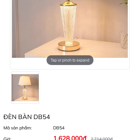
Tap or pinch to expand
ĐÈN BÀN DB54
Mã sản phẩm:
DB54
1.628.000đ
Giá:
2.714.000đ