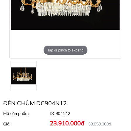
Tap or pinch to expand
ĐÈN CHÙM DC904N12
Mã sản phẩm:
DC904N12
23.910.000đ
Giá:
39.850.000đ