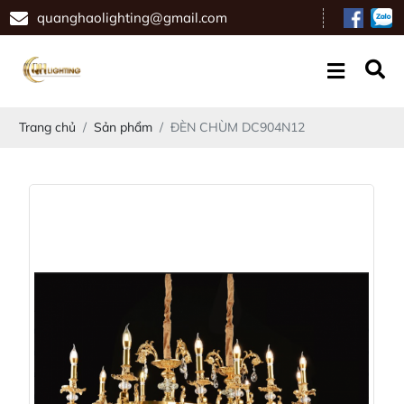
quanghaolighting@gmail.com
Trang chủ
Sản phẩm
ĐÈN CHÙM DC904N12