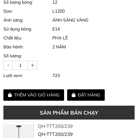
Số lượng bóng:
12
Size:
L1200
Ánh sáng:
ÁNH SÁNG VÀNG
Sử dụng bóng:
E14
Chất liệu:
PHA LÊ
Bảo hành:
2 NĂM
Số lượng:
-
+
Lượt xem:
723
THÊM VÀO GIỎ HÀNG
ĐẶT HÀNG
SẢN PHẨM BÁN CHẠY
QH-TTT200/239
QH-TTT200/239