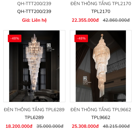
QH-TTT200/239
ĐÈN THÔNG TẦNG TPL2170
QH-TTT200/239
TPL2170
Giá: Liên hệ
22.355.000đ
42.860.000đ
-48%
-48%
ĐÈN THÔNG TẦNG TPL6289
ĐÈN THÔNG TẦNG TPL9662
TPL6289
TPL9662
18.200.000đ
35.000.000đ
25.308.000đ
48.215.000đ