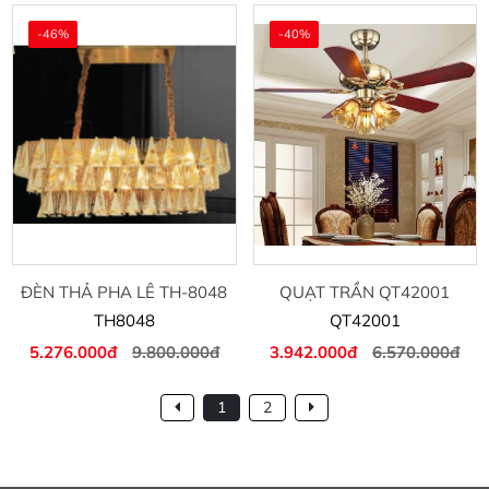
-46%
-40%
ĐÈN THẢ PHA LÊ TH-8048
QUẠT TRẦN QT42001
TH8048
QT42001
5.276.000đ
9.800.000đ
3.942.000đ
6.570.000đ
1
2