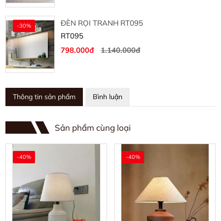
ĐÈN RỌI TRANH RT095
-30%
RT095
798.000đ
1.140.000đ
Thông tin sản phẩm
Bình luận
Sản phẩm cùng loại
-40%
-40%