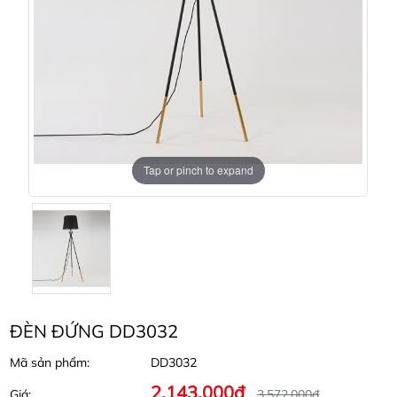
Tap or pinch to expand
ĐÈN ĐỨNG DD3032
Mã sản phẩm:
DD3032
2.143.000đ
Giá:
3.572.000đ