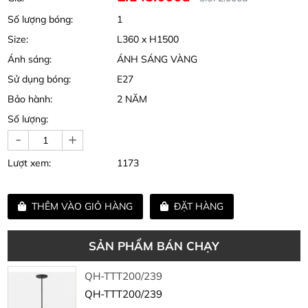
Số lượng bóng:
1
Size:
L360 x H1500
Ánh sáng:
ÁNH SÁNG VÀNG
Sử dụng bóng:
E27
Bảo hành:
2 NĂM
Số lượng:
-
+
Lượt xem:
1173
THÊM VÀO GIỎ HÀNG
ĐẶT HÀNG
SẢN PHẨM BÁN CHẠY
QH-TTT200/239
QH-TTT200/239