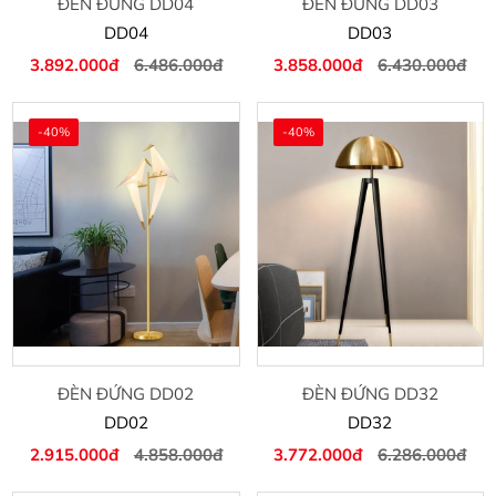
ĐÈN ĐỨNG DD04
ĐÈN ĐỨNG DD03
DD04
DD03
3.892.000đ
6.486.000đ
3.858.000đ
6.430.000đ
-40%
-40%
ĐÈN ĐỨNG DD02
ĐÈN ĐỨNG DD32
DD02
DD32
2.915.000đ
4.858.000đ
3.772.000đ
6.286.000đ