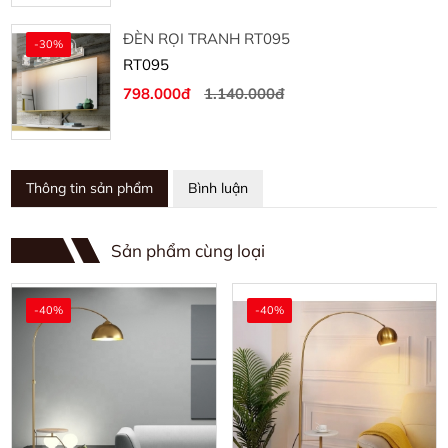
ĐÈN RỌI TRANH RT095
-30%
RT095
798.000đ
1.140.000đ
Thông tin sản phẩm
Bình luận
Sản phẩm cùng loại
-40%
-40%